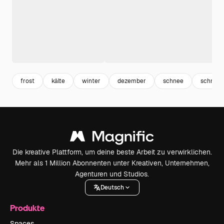
frost
kälte
winter
dezember
schnee
schneef
Die kreative Plattform, um deine beste Arbeit zu verwirklichen.
Mehr als 1 Million Abonnenten unter Kreativen, Unternehmen,
Agenturen und Studios.
Deutsch
Produkte
Spaces