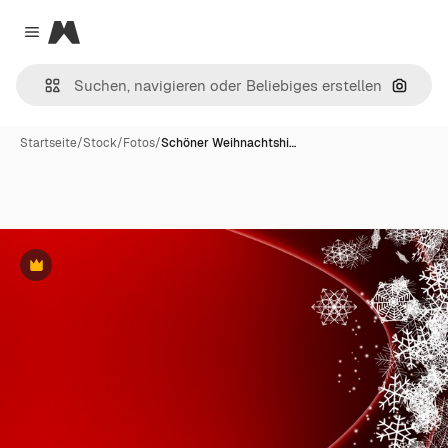
Magnific
Close menu
Nach B
Startseite
/
Stock
/
Fotos
/
Schöner Weihnachtshi…
Premium