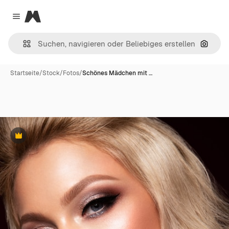
Magnific
Close menu
Nach B
Startseite
/
Stock
/
Fotos
/
Schönes Mädchen mit …
Premium