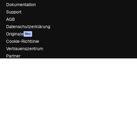
Dokumentation
Support
AGB
Datenschutzerklärung
Originale
Neu
Cookie-Richtlinie
Vertrauenszentrum
Partner
Unternehmen
Unternehmen
Preise
Über uns
Reviews
Karriere
Suchtrends
Blog
Veranstaltungen