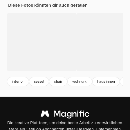
Diese Fotos könnten dir auch gefallen
interior
sessel
chair
wohnung
haus innen
stu
Die kreative Plattform, um deine beste Arbeit zu verwirklichen.
Mehr als 1 Million Abonnenten unter Kreativen, Unternehmen,