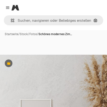
Magnific
Close menu
Nach B
Startseite
/
Stock
/
Fotos
/
Schönes modernes Zim…
Premium