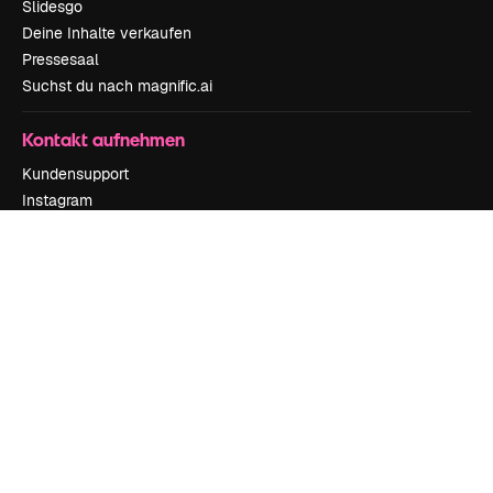
Slidesgo
Deine Inhalte verkaufen
Pressesaal
Suchst du nach magnific.ai
Kontakt aufnehmen
Kundensupport
Instagram
YouTube
LinkedIn
TikTok
Discord
X
Reddit
Copyright © 2010-
2026
Freepik Company S.L.U.
Alle Rechte vorbehalten
.