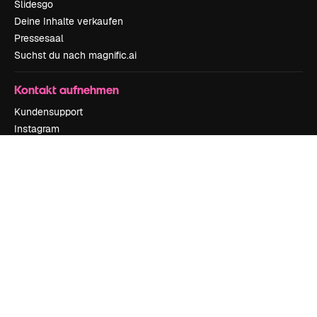
Slidesgo
Deine Inhalte verkaufen
Pressesaal
Suchst du nach magnific.ai
Kontakt aufnehmen
Kundensupport
Instagram
YouTube
LinkedIn
TikTok
Discord
X
Reddit
Copyright © 2010-
2026
Freepik Company S.L.U.
Alle Rechte vorbehalten
.