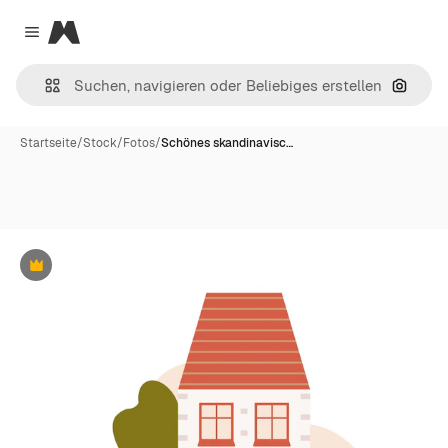
Magnific
Close menu
Nach B
Startseite
/
Stock
/
Fotos
/
Schönes skandinavisc…
Premium