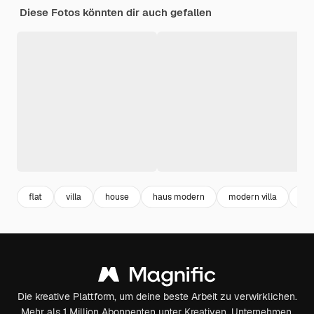
Diese Fotos könnten dir auch gefallen
flat
villa
house
haus modern
modern villa
ha
Die kreative Plattform, um deine beste Arbeit zu verwirklichen.
Mehr als 1 Million Abonnenten unter Kreativen, Unternehmen,