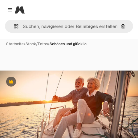
Magnific
Close menu
Nach B
Startseite
/
Stock
/
Fotos
/
Schönes und glücklic…
Premium