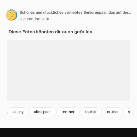
Schönes und glückliches verliebtes Seniorenpaar, das auf der Seite des Segelboot- oder Yachtdecks sitzt
konstantinraketa
Diese Fotos könnten dir auch gefallen
sailing
altes paar
rentner
tourist
cruise
seni