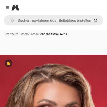
Magnific
Close menu
Nach B
Startseite
/
Stock
/
Fotos
/
Schönheitsfrau mit s…
Premium