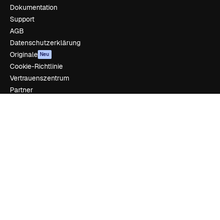
Dokumentation
Support
AGB
Datenschutzerklärung
Originale
Neu
Cookie-Richtlinie
Vertrauenszentrum
Partner
Unternehmen
Unternehmen
Preise
Über uns
Reviews
Karriere
Suchtrends
Blog
Veranstaltungen