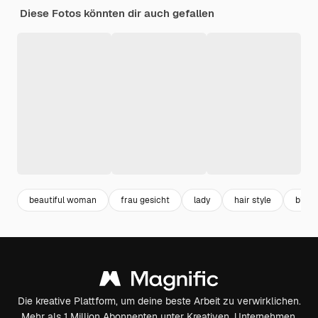
Diese Fotos könnten dir auch gefallen
beautiful woman
frau gesicht
lady
hair style
blond
Die kreative Plattform, um deine beste Arbeit zu verwirklichen.
Mehr als 1 Million Abonnenten unter Kreativen, Unternehmen,