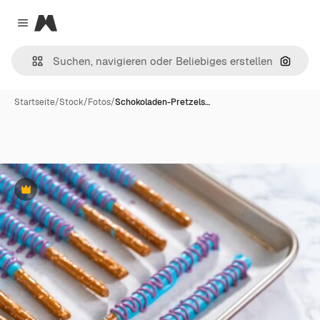
Magnific
Close menu
Nach B
Startseite
/
Stock
/
Fotos
/
Schokoladen-Pretzels…
Premium