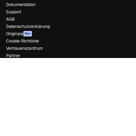
Dokumentation
Support
AGB
Datenschutzerklärung
Originale
Neu
Cookie-Richtlinie
Vertrauenszentrum
Partner
Unternehmen
Unternehmen
Preise
Über uns
Reviews
Karriere
Suchtrends
Blog
Veranstaltungen