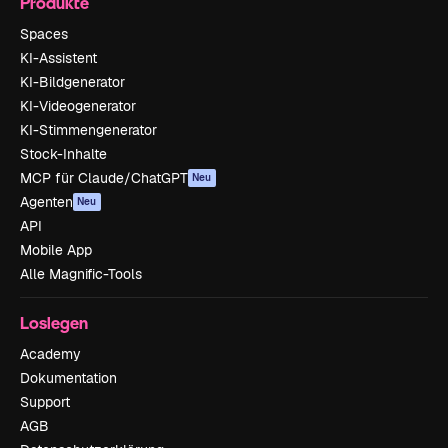
Produkte
Spaces
KI-Assistent
KI-Bildgenerator
KI-Videogenerator
KI-Stimmengenerator
Stock-Inhalte
MCP für Claude/ChatGPT
Neu
Agenten
Neu
API
Mobile App
Alle Magnific-Tools
Loslegen
Academy
Dokumentation
Support
AGB