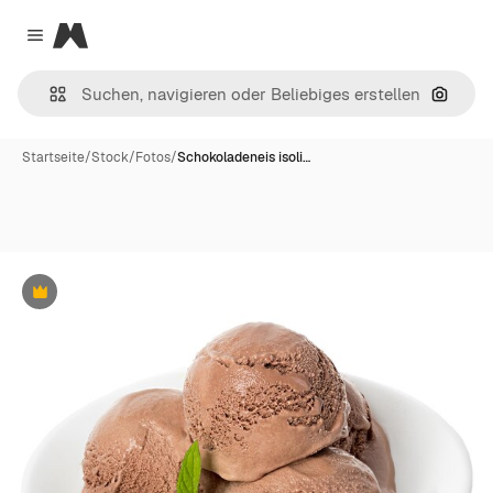
Magnific
Close menu
Nach B
Startseite
/
Stock
/
Fotos
/
Schokoladeneis isoli…
Premium