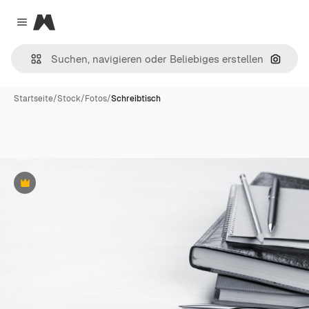
Magnific
Close menu
Nach B
Startseite
/
Stock
/
Fotos
/
Schreibtisch
Premium