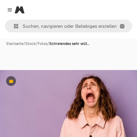
Magnific
Close menu
Nach B
Startseite
/
Stock
/
Fotos
/
Schreiendes sehr wüt…
Premium