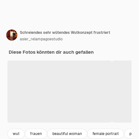
Schreiendes sehr wütendes Wutkonzept frustriert
asier_relampagoestudio
Diese Fotos könnten dir auch gefallen
wut
frauen
beautiful woman
female portrait
pret