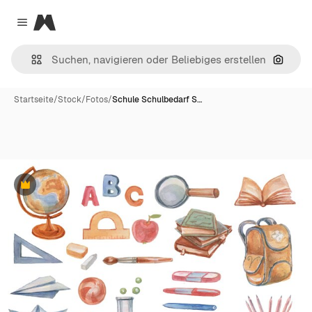
Magnific
Close menu
Nach B
Startseite
/
Stock
/
Fotos
/
Schule Schulbedarf S…
Premium