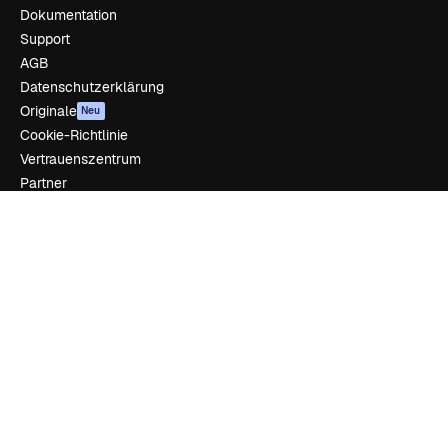
Dokumentation
Support
AGB
Datenschutzerklärung
Originale
Neu
Cookie-Richtlinie
Vertrauenszentrum
Partner
Unternehmen
Unternehmen
Preise
Über uns
Reviews
Karriere
Suchtrends
Blog
Veranstaltungen