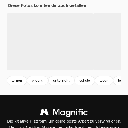
Diese Fotos könnten dir auch gefallen
lernen
bildung
unterricht
schule
lesen
buch 
Die kreative Plattform, um deine beste Arbeit zu verwirklichen.
Mehr als 1 Million Abonnenten unter Kreativen, Unternehmen,