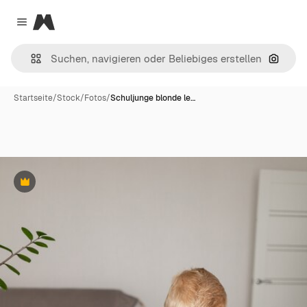
Magnific
Close menu
Nach B
Startseite
/
Stock
/
Fotos
/
Schuljunge blonde le…
Premium