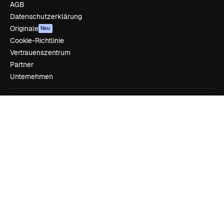
AGB
Datenschutzerklärung
Originale
Neu
Cookie-Richtlinie
Vertrauenszentrum
Partner
Unternehmen
Unternehmen
Preise
Über uns
Reviews
Karriere
Suchtrends
Blog
Veranstaltungen
Slidesgo
Deine Inhalte verkaufen