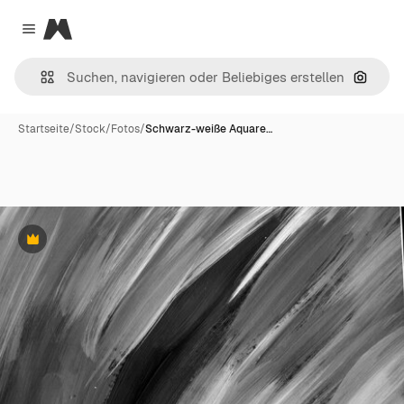
Magnific
Close menu
Nach B
Startseite
/
Stock
/
Fotos
/
Schwarz-weiße Aquare…
Premium