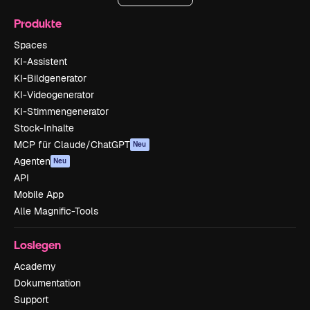
Produkte
Spaces
KI-Assistent
KI-Bildgenerator
KI-Videogenerator
KI-Stimmengenerator
Stock-Inhalte
MCP für Claude/ChatGPT
Neu
Agenten
Neu
API
Mobile App
Alle Magnific-Tools
Loslegen
Academy
Dokumentation
Support