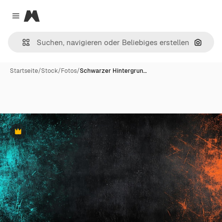
Magnific
Close menu
Nach B
Startseite
/
Stock
/
Fotos
/
Schwarzer Hintergrun…
Premium