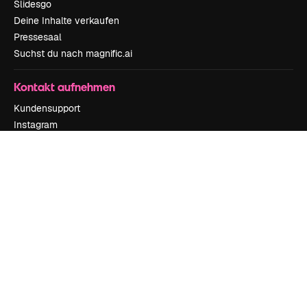
Slidesgo
Deine Inhalte verkaufen
Pressesaal
Suchst du nach magnific.ai
Kontakt aufnehmen
Kundensupport
Instagram
YouTube
LinkedIn
TikTok
Discord
X
Reddit
Copyright © 2010-
2026
Freepik Company S.L.U.
Alle Rechte vorbehalten
.