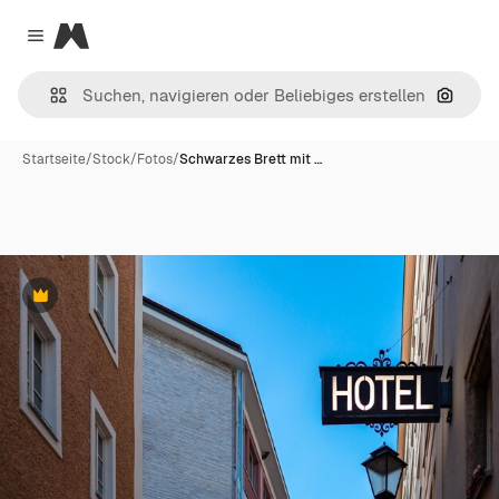
Magnific
Close menu
Nach B
Startseite
/
Stock
/
Fotos
/
Schwarzes Brett mit …
Premium