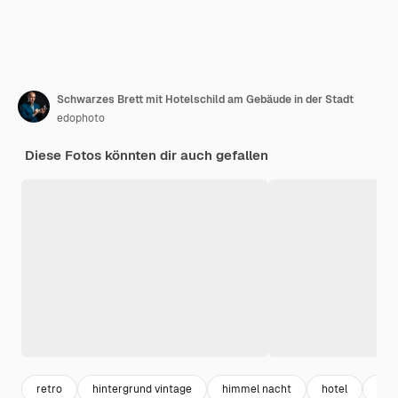
Schwarzes Brett mit Hotelschild am Gebäude in der Stadt
edophoto
Diese Fotos könnten dir auch gefallen
retro
hintergrund vintage
himmel nacht
hotel
vin