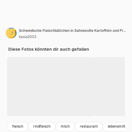
Schwedische Fleischbällchen in Sahnesoße Kartoffeln und Preiselbeersoße in Schüssel auf Schieferstein oder Betonhintergründe Schwedische Küche Köstliche cremige Kartoffelpüree Draufsicht
kasia2003
Diese Fotos könnten dir auch gefallen
fleisch
rindfleisch
milch
restaurant
lebensmittel