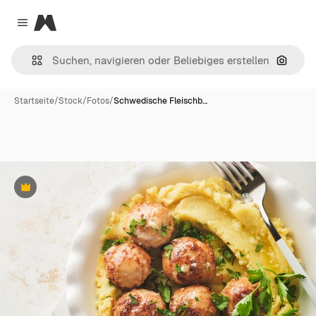
Magnific
Close menu
Nach B
Startseite
/
Stock
/
Fotos
/
Schwedische Fleischb…
Premium