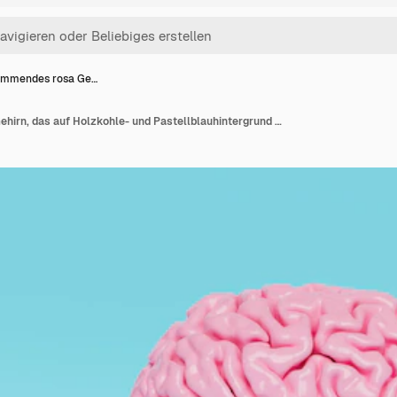
mmendes rosa Ge…
Schwimmendes rosa Gehirn, das auf Holzkohle- und Pastellblauhintergrund schmilzt. 3D-Rendering