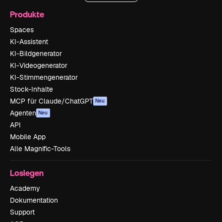
Produkte
Spaces
KI-Assistent
KI-Bildgenerator
KI-Videogenerator
KI-Stimmengenerator
Stock-Inhalte
MCP für Claude/ChatGPT
Neu
Agenten
Neu
API
Mobile App
Alle Magnific-Tools
Loslegen
Academy
Dokumentation
Support