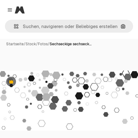
Magnific
Close menu
Nach B
Startseite
/
Stock
/
Fotos
/
Sechseckige sechseck…
Premium