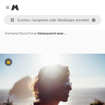
Magnific
Close menu
Nach B
Startseite
/
Stock
/
Fotos
/
Seitenansicht einer …
Premium