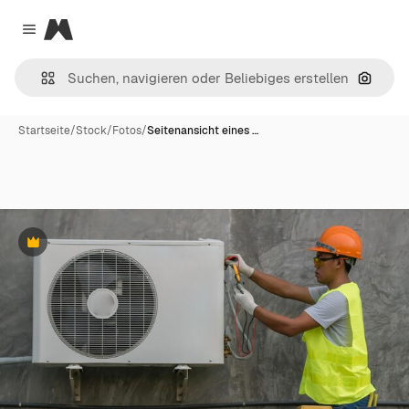
Magnific
Close menu
Nach B
Startseite
/
Stock
/
Fotos
/
Seitenansicht eines …
Premium