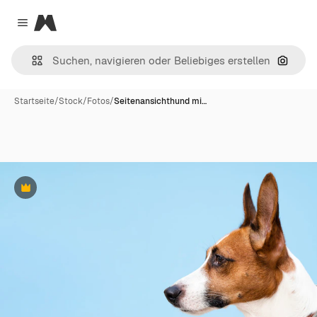
Magnific
Close menu
Nach B
Startseite
/
Stock
/
Fotos
/
Seitenansichthund mi…
Premium