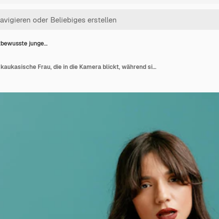
tbewusste junge…
Selbstbewusste junge kaukasische Frau, die in die Kamera blickt, während sie die Arme isoliert auf blauem Hintergrund verschränkt hält