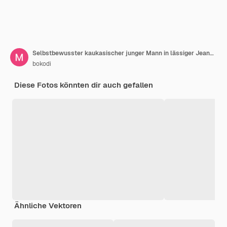
Selbstbewusster kaukasischer junger Mann in lässiger Jeanskleidung mit gekreuzten Armen, der mit einem zahnigen Lächeln in einem weißen Hintergrund in die Kamera schaut
bokodi
Diese Fotos könnten dir auch gefallen
Ähnliche Vektoren