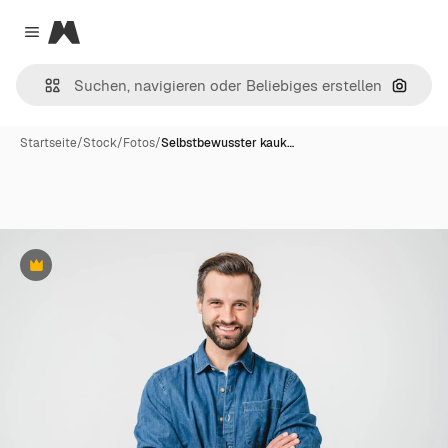
Magnific
Close menu
Nach B
Startseite
/
Stock
/
Fotos
/
Selbstbewusster kauk…
Premium