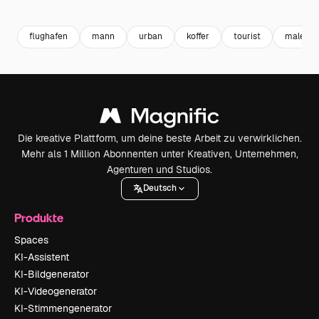
Premium
Premium
Premium
Premium
flughafen
mann
urban
koffer
tourist
male
Die kreative Plattform, um deine beste Arbeit zu verwirklichen.
Mehr als 1 Million Abonnenten unter Kreativen, Unternehmen,
Agenturen und Studios.
Deutsch
Produkte
Spaces
KI-Assistent
KI-Bildgenerator
KI-Videogenerator
KI-Stimmengenerator