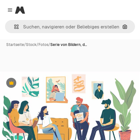
Magnific
Close menu
Nach B
Startseite
/
Stock
/
Fotos
/
Serie von Bildern, d…
Premium