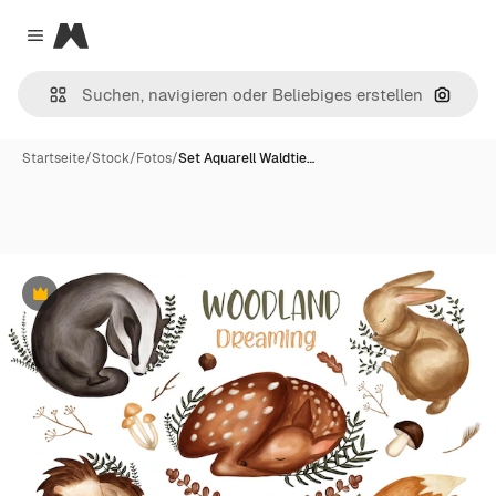
Magnific
Close menu
Nach B
Startseite
/
Stock
/
Fotos
/
Set Aquarell Waldtie…
Premium