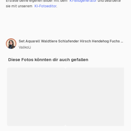
Erstelle deine eigenen Bilder mit dem
KI-Bildgenerator
und bearbeite
sie mit unserem
KI-Fotoeditor
.
Set Aquarell Waldtiere Schlafender Hirsch Hendehog Fuchs Dachs Hase
ValikoLi
Diese Fotos könnten dir auch gefallen