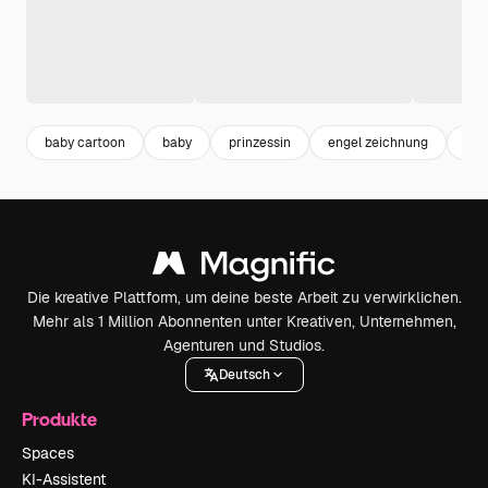
baby cartoon
baby
prinzessin
engel zeichnung
nie
Die kreative Plattform, um deine beste Arbeit zu verwirklichen.
Mehr als 1 Million Abonnenten unter Kreativen, Unternehmen,
Agenturen und Studios.
Deutsch
Produkte
Spaces
KI-Assistent