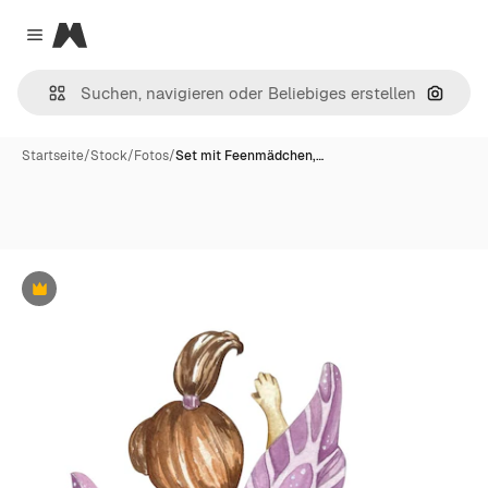
Magnific
Close menu
Nach B
Startseite
/
Stock
/
Fotos
/
Set mit Feenmädchen,…
Premium