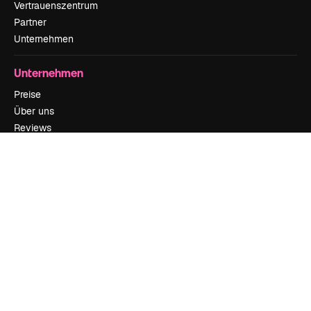
Vertrauenszentrum
Partner
Unternehmen
Unternehmen
Preise
Über uns
Reviews
Karriere
Suchtrends
Blog
Veranstaltungen
Slidesgo
Deine Inhalte verkaufen
Pressesaal
Suchst du nach magnific.ai
Kontakt aufnehmen