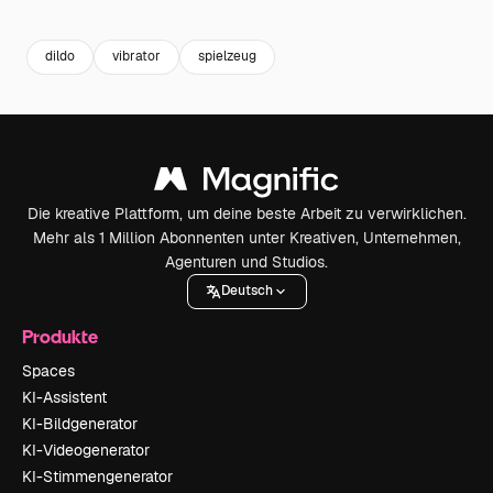
Premium
Premium
Generiert von KI
Premium
Premium
dildo
vibrator
spielzeug
Die kreative Plattform, um deine beste Arbeit zu verwirklichen.
Mehr als 1 Million Abonnenten unter Kreativen, Unternehmen,
Agenturen und Studios.
Deutsch
Produkte
Spaces
KI-Assistent
KI-Bildgenerator
KI-Videogenerator
KI-Stimmengenerator