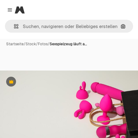
Magnific
Close menu
Nach B
Startseite
/
Stock
/
Fotos
/
Sexspielzeug läuft a…
Premium