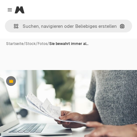
Magnific
Close menu
Nach B
Startseite
/
Stock
/
Fotos
/
Sie bewahrt immer al…
Premium