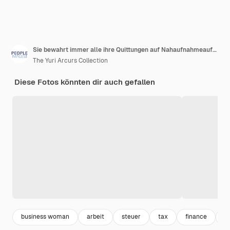
Sie bewahrt immer alle ihre Quittungen auf Nahaufnahmeaufnahme einer nicht erkennbaren Geschäftsfrau, die Finanzen in einem Büro berechnet
The Yuri Arcurs Collection
Diese Fotos könnten dir auch gefallen
business woman
arbeit
steuer
tax
finance
a