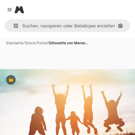
Magnific
Close menu
Nach B
Startseite
/
Stock
/
Fotos
/
Silhouette von Mensc…
Premium