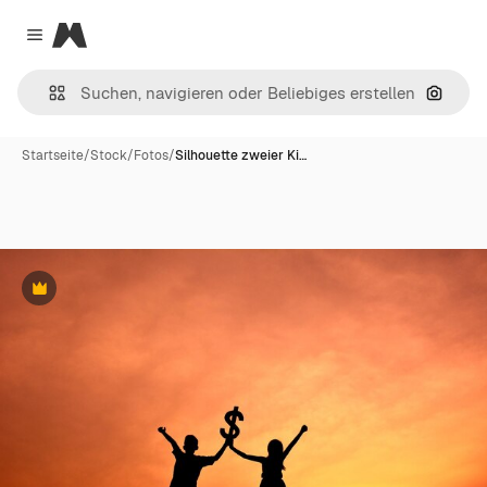
Magnific
Close menu
Nach B
Startseite
/
Stock
/
Fotos
/
Silhouette zweier Ki…
Premium