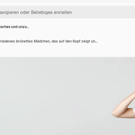
isches und unzu…
Skeptisches und unzufriedenes brünettes Mädchen, das auf den Kopf zeigt und jemanden schimpft, der verrückt ist