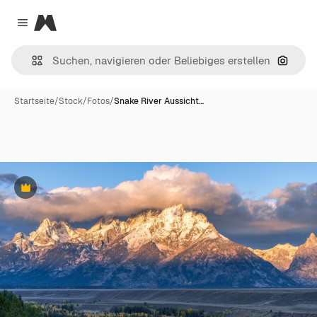
Magnific
Close menu
Nach B
Startseite
/
Stock
/
Fotos
/
Snake River Aussicht…
Premium