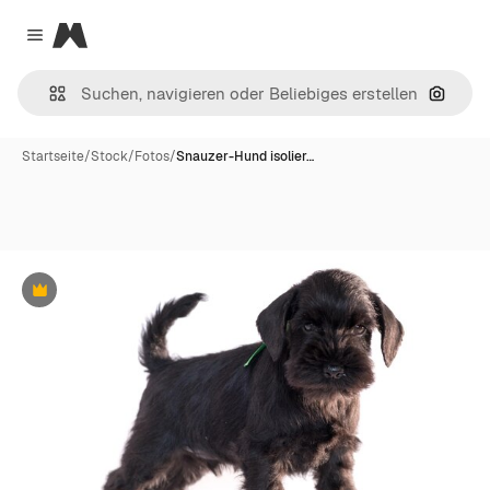
Magnific
Close menu
Nach B
Startseite
/
Stock
/
Fotos
/
Snauzer-Hund isolier…
Premium