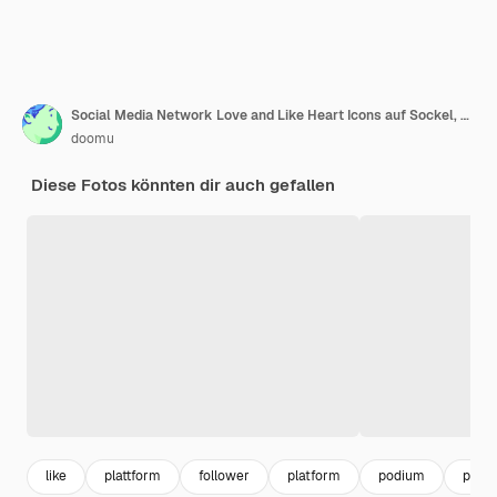
Social Media Network Love and Like Heart Icons auf Sockel, Bühne, Podium oder Säule auf grünem Hintergrund. 3D-Rendering
doomu
Diese Fotos könnten dir auch gefallen
like
plattform
follower
platform
podium
pode