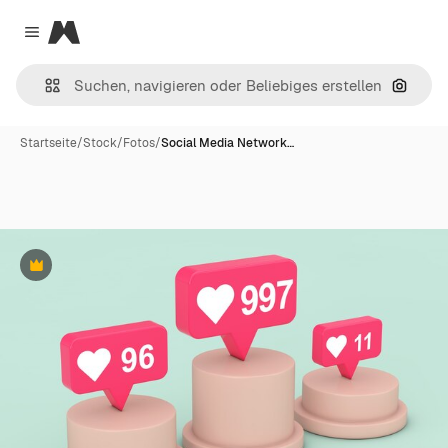
Magnific
Close menu
Nach B
Startseite
/
Stock
/
Fotos
/
Social Media Network…
Premium