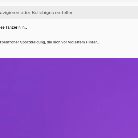
se Tänzerin in…
Sorglose Tänzerin in farbenfroher Sportkleidung, die sich vor violettem Hintergrund amüsiert