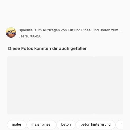
Spachtel zum Auftragen von Kitt und Pinsel und Rollen zum Malen auf grauem Betongrund. Ansicht von oben
user16766420
Diese Fotos könnten dir auch gefallen
maler
maler pinsel
beton
beton hintergrund
hand