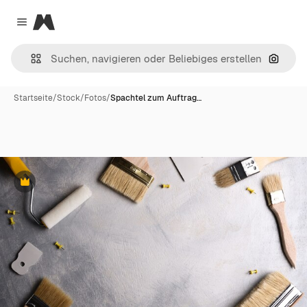
Magnific
Close menu
Nach B
Startseite
/
Stock
/
Fotos
/
Spachtel zum Auftrag…
Premium