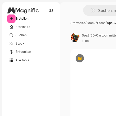
Erstellen
Startseite
/
Stock
/
Fotos
/
Spaß 
Startseite
Suchen
Spaß 3D-Cartoon mitte
julos
Stock
Entdecken
Alle tools
Premium