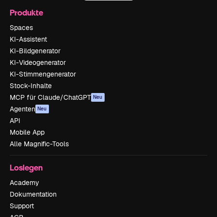
Produkte
Spaces
KI-Assistent
KI-Bildgenerator
KI-Videogenerator
KI-Stimmengenerator
Stock-Inhalte
MCP für Claude/ChatGPT
Neu
Agenten
Neu
API
Mobile App
Alle Magnific-Tools
Loslegen
Academy
Dokumentation
Support