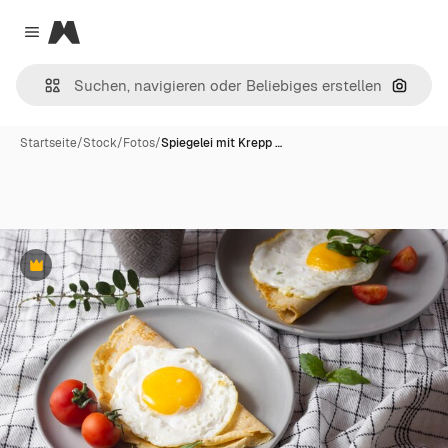
Magnific
Close menu
Nach B
Startseite
/
Stock
/
Fotos
/
Spiegelei mit Krepp …
Premium