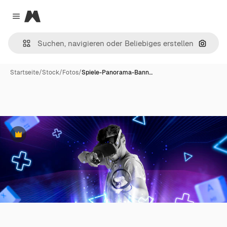
Magnific
Close menu
Nach B
Startseite
/
Stock
/
Fotos
/
Spiele-Panorama-Bann…
Premium