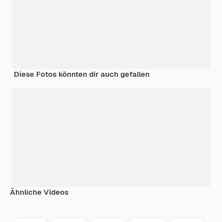
Diese Fotos könnten dir auch gefallen
Ähnliche Videos
Premium
Premium
Generiert von KI
Premium
Premium