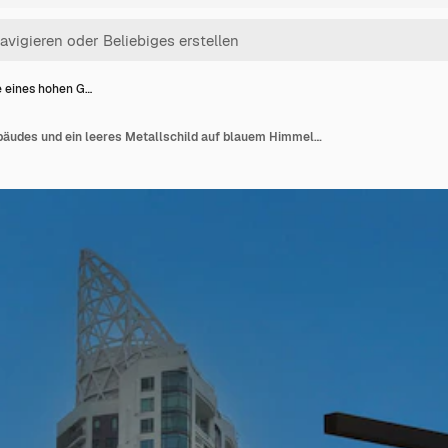
e eines hohen G…
Spitze eines hohen Gebäudes und ein leeres Metallschild auf blauem Himmelshintergrund