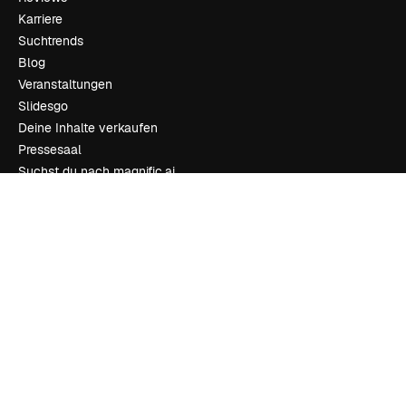
Karriere
Suchtrends
Blog
Veranstaltungen
Slidesgo
Deine Inhalte verkaufen
Pressesaal
Suchst du nach magnific.ai
Kontakt aufnehmen
Kundensupport
Instagram
YouTube
LinkedIn
TikTok
Discord
X
Reddit