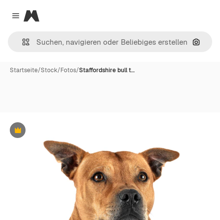
Magnific
Close menu
Nach B
Startseite
/
Stock
/
Fotos
/
Staffordshire bull t…
Premium