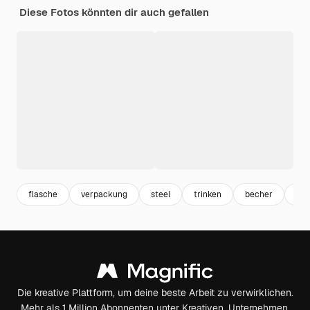
Diese Fotos könnten dir auch gefallen
flasche
verpackung
steel
trinken
becher
met
Die kreative Plattform, um deine beste Arbeit zu verwirklichen.
Mehr als 1 Million Abonnenten unter Kreativen, Unternehmen,