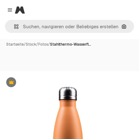
Magnific
Close menu
Nach B
Startseite
/
Stock
/
Fotos
/
Stahlthermo-Wasserfl…
Premium