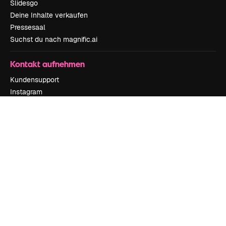
Slidesgo
Deine Inhalte verkaufen
Pressesaal
Suchst du nach magnific.ai
Kontakt aufnehmen
Kundensupport
Instagram
YouTube
LinkedIn
TikTok
Discord
X
Reddit
Copyright © 2010-
2026
Freepik Company S.L.U.
Alle Rechte vorbehalten
.