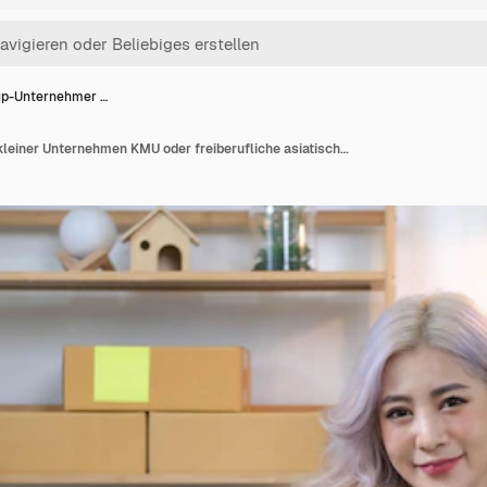
up-Unternehmer …
Startup-Unternehmer kleiner Unternehmen KMU oder freiberufliche asiatische Frau mit einem Laptop mit Schachtel Junge Erfolg Asiatische Frau mit ihrer Hand heben Online-Marketing Verpackung Schachtel und Lieferung KMU-Konzept