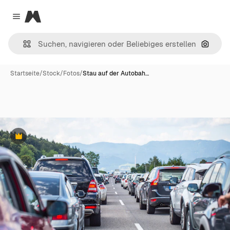
Magnific
Close menu
Nach B
Startseite
/
Stock
/
Fotos
/
Stau auf der Autobah…
Premium