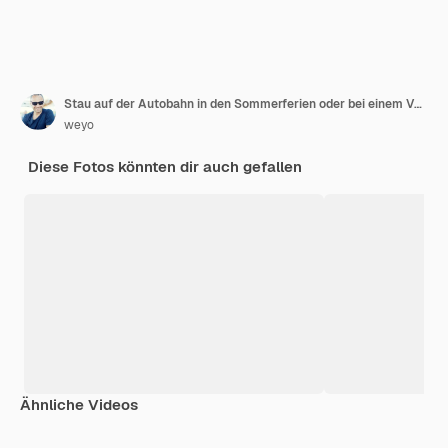
Stau auf der Autobahn in den Sommerferien oder bei einem VerkehrsunfallLangsamer oder schlechter Verkehr
weyo
Diese Fotos könnten dir auch gefallen
Ähnliche Videos
Premium
Premium
Premium
Premium