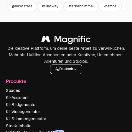
galaxy stars
milky way
sternenhimmel
kosmos
gal
Die kreative Plattform, um deine beste Arbeit zu verwirklichen.
Mehr als 1 Million Abonnenten unter Kreativen, Unternehmen,
Agenturen und Studios.
Deutsch
Produkte
Spaces
KI-Assistent
KI-Bildgenerator
KI-Videogenerator
KI-Stimmengenerator
Stock-Inhalte