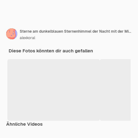
Sterne am dunkelblauen Sternenhimmel der Nacht mit der Milchstraße
alexkoral
Diese Fotos könnten dir auch gefallen
Ähnliche Videos
Premium
Premium
Premium
Premium