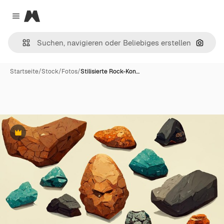
Magnific
Close menu
Nach B
Startseite
/
Stock
/
Fotos
/
Stilisierte Rock-Kon…
Premium