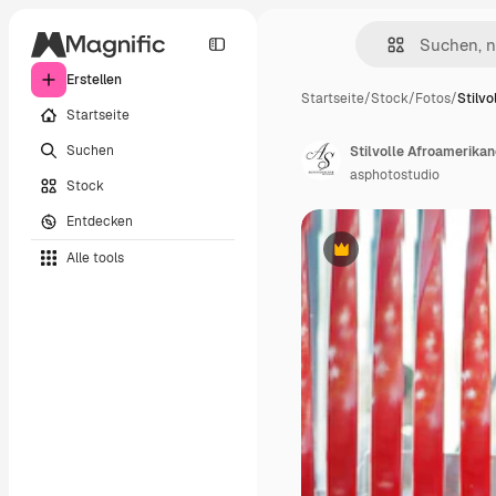
Erstellen
Startseite
/
Stock
/
Fotos
/
Stilvo
Startseite
Suchen
Stilvolle Afroamerika
asphotostudio
Stock
Entdecken
Alle tools
Premium