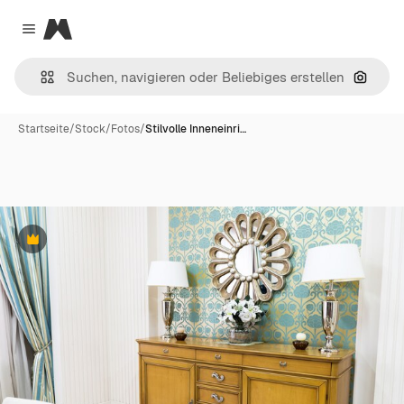
Magnific
Close menu
Nach B
Startseite
/
Stock
/
Fotos
/
Stilvolle Inneneinri…
Premium